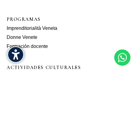
PROGRAMAS
Imprenditorialità Veneta
Donne Venete
Formación docente
ACTIVIDADES CULTURALES
Coro Veneto
Grupo Le Mascherate
Ciclo de Cine italiano
Milonga La Piucarina
Noches de Clásicos en la Veneta
CURSOS