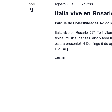
clave.
agosto 9 | 10:00
-
17:00
DOM
9
Italia vive en Rosar
Parque de Colectividades
Av. de 
Italia vive en Rosario 🇮🇹 Te invit
típica, música, danzas, arte y toda 
estará presente! 🗓️ Domingo 9 de a
Río) 🎟️ […]
Gratuito