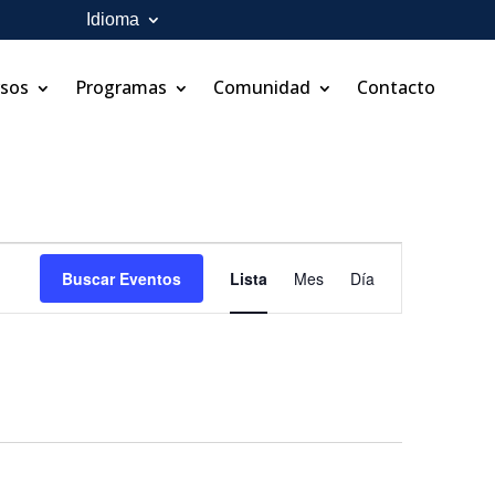
Idioma
rsos
Programas
Comunidad
Contacto
Navegación
de
Buscar Eventos
Lista
Mes
Día
vistas
de
Evento