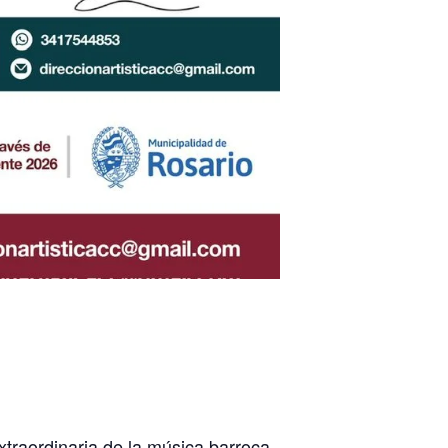
xtraordinaria de la música barroca.