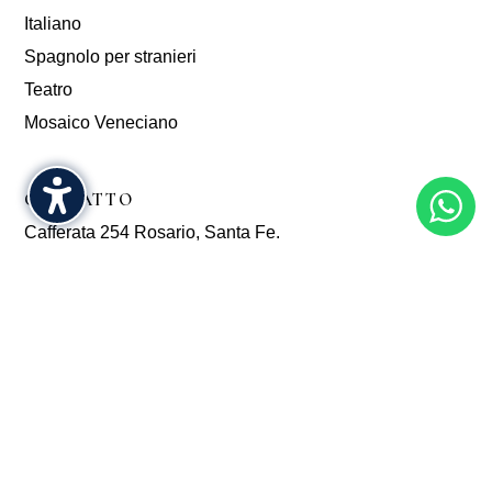
Italiano
Spagnolo per stranieri
Teatro
Mosaico Veneciano
CONTATTO
Cafferata 254 Rosario, Santa Fe.
secretaria@asociacionvenetarosario.ar
+5493416106192
No Result
Website Carbon
Copyright 2024 © | Associazione Famiglia Veneta di Rosario